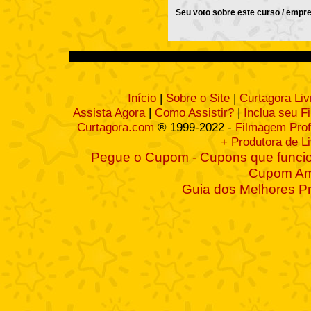
Seu voto sobre este curso / empr
Início
|
Sobre o Site
|
Curtagora Liv
Assista Agora
|
Como Assistir?
|
Inclua seu F
Curtagora.com
® 1999-2022 -
Filmagem Prof
+ Produtora de L
Pegue o Cupom - Cupons que funcio
Cupom A
Guia dos Melhores P