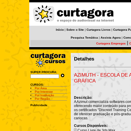
Início
|
Sobre o Site
|
Curtagora Livros
|
Curtagora P
Pesquisa Temática
|
Assista Agora
|
Como
|
Curtagora Empregos
C
Detalhes
SUPER PROCURA:
AZIMUTH - ESCOLA DE
GRÁFICA
CURSOS:
Por Área
Por Interesse
Por Instituição
Descrição:
Por Região
A Azimut comercializa softwares co
Publicidade
oferecendo maior conteúdo para pro
os certificados "Discreet Training 
de oferecer graduação e pós-gradua
cariocas.
Cursos Disponíveis:
Curso Livre de 3ds Max