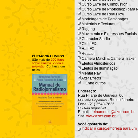
Curso Livre de Combustion
Curso Livre de Photoshop (para 
Curso Livre de Real Flow
Modelagem de Personages
Materiais e Texturas
Rigging
Movimento e Expressões Faciais
Character Studio
Cloth FX
Hair FX
Reactor
CURTAGORA LIVROS
Câmera Match & Câmera Traker
São mais de
900 livros
sobre cinema, vídeo e
Efeitos Atmosféricos
televisão
! Conheça um
Efeitos de Iluminação
deles:
Mental Ray
After Effects
... Entre outros
Endereço:
Rua Hilário de Gouveia, 66
Rio de Janeiro -
CEP Não Disponível -
Fone: (21) 2548-7636
Fax Não Disponível
E-mail:
treinamento@azmt.com.br
Site:
www.azmt.com.br
Você gostaria de:
Indicar o curso/empresa para um