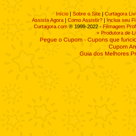
Início
|
Sobre o Site
|
Curtagora Liv
Assista Agora
|
Como Assistir?
|
Inclua seu F
Curtagora.com
® 1999-2022 -
Filmagem Prof
+ Produtora de L
Pegue o Cupom - Cupons que funcio
Cupom A
Guia dos Melhores P