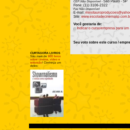
São Paulo - SP
CEP Não Disponível -
Fone: (11) 3106-2322
Fax Não Disponível
E-mail:
minotauroproducoes@yaho
Site:
www.escoladecinemasp.com.b
Você gostaria de:
Indicar o curso/empresa para um
Seu voto sobre este curso / empr
CURTAGORA LIVROS
São mais de
900 livros
sobre cinema, vídeo e
televisão
! Conheça um
deles: