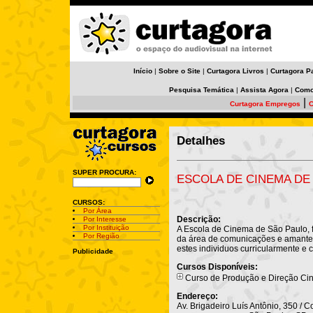
Início
|
Sobre o Site
|
Curtagora Livros
|
Curtagora P
Pesquisa Temática
|
Assista Agora
|
Como
|
Curtagora Empregos
C
Detalhes
SUPER PROCURA:
ESCOLA DE CINEMA DE
CURSOS:
Por Área
Descrição:
Por Interesse
Por Instituição
A Escola de Cinema de São Paulo, fo
Por Região
da área de comunicações e amante
estes individuos curricularmente e 
Publicidade
Cursos Disponíveis:
Curso de Produção e Direção Ci
Endereço:
Av. Brigadeiro Luís Antônio, 350 / C