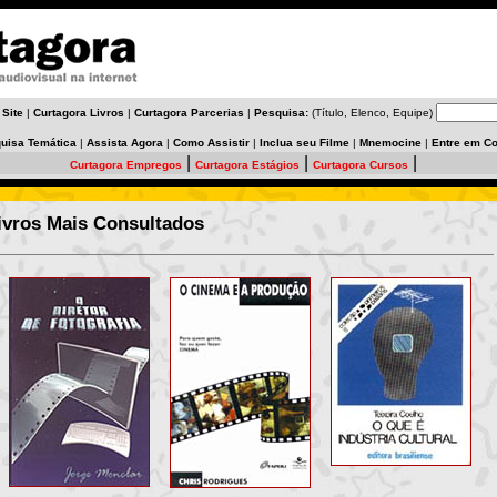
 Site
|
Curtagora Livros
|
Curtagora Parcerias
|
Pesquisa:
(Título, Elenco, Equipe)
uisa Temática
|
Assista Agora
|
Como Assistir
|
Inclua seu Filme
|
Mnemocine
|
Entre em Co
|
|
|
Curtagora Empregos
Curtagora Estágios
Curtagora Cursos
ivros Mais Consultados