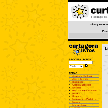
Início
|
Sobre o
Pesq
L
PROCURA LIVROS:
TEMAS:
Análise e Reflexão
Arte e Técnica
Biografias
Cinema Brasileiro
Ensaios
Guias e Enciclopédias
História
Roteiros
Movimentos Estéticos
Música
Interpretação
Teorias