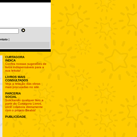
ntato
|
CURTAGORA
INDICA
Confira nossas sugestões de
livros indispensáveis para a
sua leitura!
LIVROS MAIS
CONSULTADOS
Veja a relação das obras
mais procuradas no site.
PARCERIA
SOCIAL
Solicitando qualquer livro a
partir do Curtagora Livros,
você colabora diretamente
com o projeto Beabá!
PUBLICIDADE