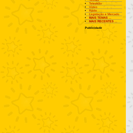
Televisão
Vídeo
Rádio
Legislação e Mercado
MAIS TEMAS ...
MAIS RECENTES ...
Publicidade