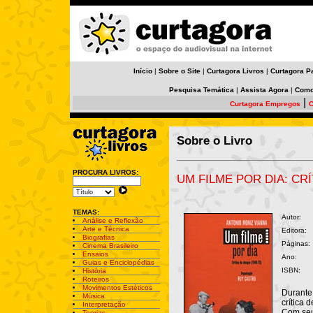
Início
|
Sobre o Site
|
Curtagora Livros
|
Curtagora P
Pesquisa Temática
|
Assista Agora
|
Como
|
Curtagora Empregos
C
Sobre o Livro
PROCURA LIVROS:
UM FILME POR DIA: CRÍ
TEMAS:
Autor:
Análise e Reflexão
Arte e Técnica
Editora:
Biografias
Páginas:
Cinema Brasileiro
Ensaios
Ano:
Guias e Enciclopédias
ISBN:
História
Roteiros
Movimentos Estéticos
Durante 
Música
crítica 
Interpretação
Com seu 
Teorias