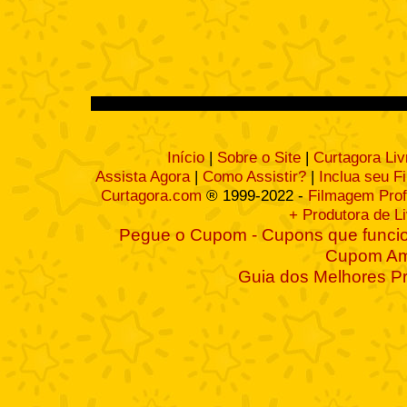
Início
|
Sobre o Site
|
Curtagora Liv
Assista Agora
|
Como Assistir?
|
Inclua seu F
Curtagora.com
® 1999-2022 -
Filmagem Prof
+ Produtora de L
Pegue o Cupom - Cupons que funcio
Cupom A
Guia dos Melhores P