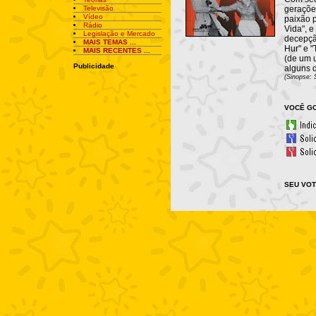
Televisão
gerações
Vídeo
paixão 
Rádio
Vida", 
Legislação e Mercado
decepçã
MAIS TEMAS ...
Hur" e "
MAIS RECENTES ...
(de um u
Publicidade
alguns d
(Sinopse: 
VOCÊ GO
SEU VOT