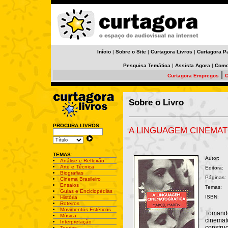
Início
|
Sobre o Site
|
Curtagora Livros
|
Curtagora P
Pesquisa Temática
|
Assista Agora
|
Como
|
Curtagora Empregos
C
Sobre o Livro
PROCURA LIVROS:
A LINGUAGEM CINEMA
TEMAS:
Autor:
Análise e Reflexão
Arte e Técnica
Editora:
Biografias
Páginas:
Cinema Brasileiro
Ensaios
Temas:
Guias e Enciclopédias
ISBN:
História
Roteiros
Movimentos Estéticos
Tomando
Música
cinemat
Interpretação
constru
Teorias