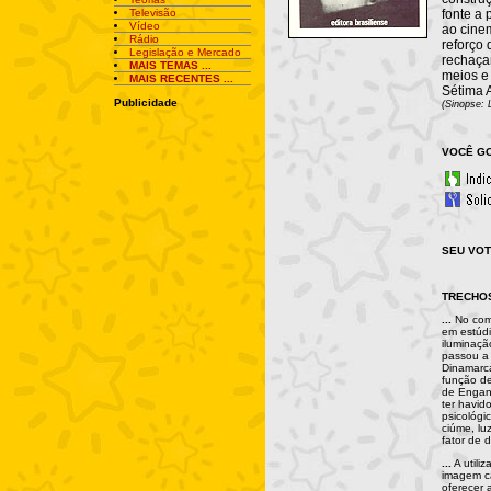
Televisão
fonte a 
Vídeo
ao cine
Rádio
reforço
Legislação e Mercado
rechaça
MAIS TEMAS ...
meios e 
MAIS RECENTES ...
Sétima A
Publicidade
(Sinopse: 
VOCÊ GO
SEU VOT
TRECHO
...
No come
em estúdi
iluminaçã
passou a 
Dinamarc
função de
de Engana
ter havid
psicológi
ciúme, lu
fator de 
...
A utili
imagem ca
oferecer 