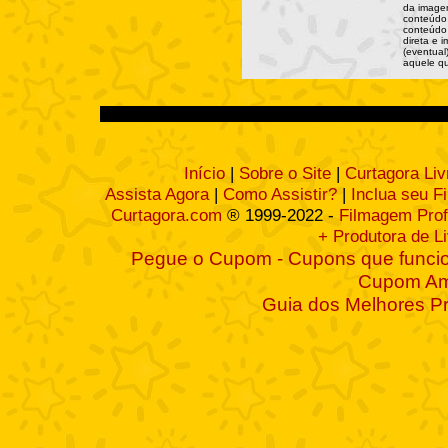
da imagem
conteúdo 
conteúdo 
direta e 
(eventual
aquele qu
Início
|
Sobre o Site
|
Curtagora Liv
Assista Agora
|
Como Assistir?
|
Inclua seu F
Curtagora.com
® 1999-2022 -
Filmagem Prof
+ Produtora de L
Pegue o Cupom - Cupons que funcio
Cupom A
Guia dos Melhores P