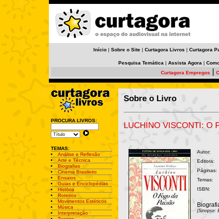
Início
|
Sobre o Site
|
Curtagora Livros
|
Curtagora P
Pesquisa Temática
|
Assista Agora
|
Como
|
Curtagora Empregos
C
Sobre o Livro
PROCURA LIVROS:
LUCHINO VISCONTI: O 
TEMAS:
Autor:
Análise e Reflexão
Arte e Técnica
Editora:
Biografias
Páginas:
Cinema Brasileiro
Ensaios
Temas:
Guias e Enciclopédias
ISBN:
História
Roteiros
Movimentos Estéticos
Biografi
Música
(Sinopse: 
Interpretação
Teorias