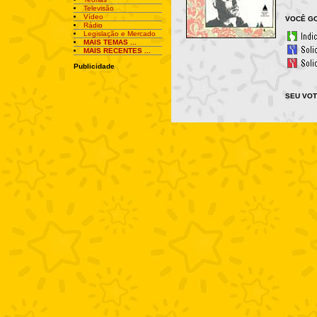
Televisão
Vídeo
VOCÊ GO
Rádio
Legislação e Mercado
MAIS TEMAS ...
MAIS RECENTES ...
Publicidade
SEU VOT