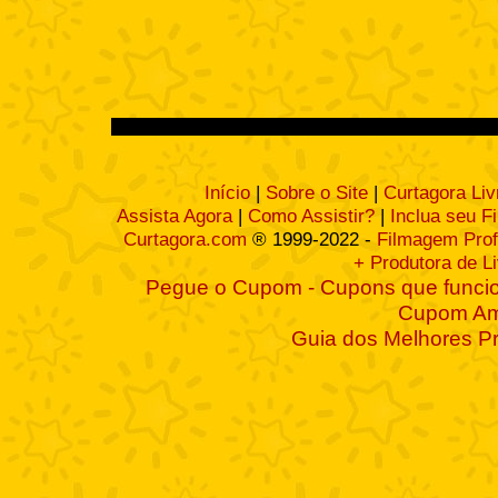
Início
|
Sobre o Site
|
Curtagora Liv
Assista Agora
|
Como Assistir?
|
Inclua seu F
Curtagora.com
® 1999-2022 -
Filmagem Prof
+ Produtora de L
Pegue o Cupom - Cupons que funcio
Cupom A
Guia dos Melhores P