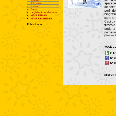
Televisão
aparece
Vídeo
de sexo 
Rádio
perfil d
Legislação e Mercado
biografi
MAIS TEMAS ...
seus pa
MAIS RECENTES ...
Cacilda
Publicidade
filmes e
poderia 
no peri
(Sinopse: 
VOCÊ GO
SEU VOT