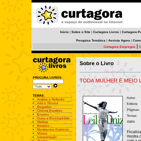
Início
|
Sobre o Site
|
Curtagora Livros
|
Curtagora P
Pesquisa Temática
|
Assista Agora
|
Como
|
Curtagora Empregos
C
Sobre o Livro
PROCURA LIVROS:
TODA MULHER É MEIO L
TEMAS:
Autor:
Análise e Reflexão
Arte e Técnica
Editora:
Biografias
Páginas:
Cinema Brasileiro
Ensaios
Temas:
Guias e Enciclopédias
ISBN:
História
Roteiros
Movimentos Estéticos
Focaliza
Música
mostra 
Interpretação
com a s
Teorias