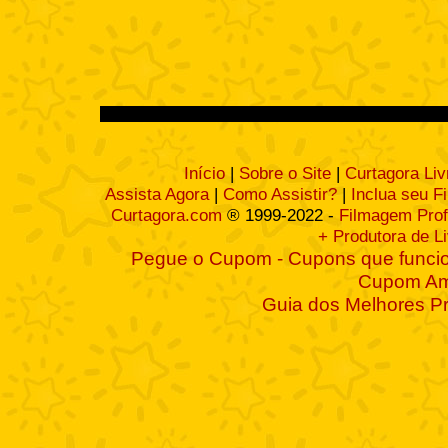
Início
|
Sobre o Site
|
Curtagora Liv
Assista Agora
|
Como Assistir?
|
Inclua seu F
Curtagora.com
® 1999-2022 -
Filmagem Prof
+ Produtora de L
Pegue o Cupom - Cupons que funcio
Cupom A
Guia dos Melhores P