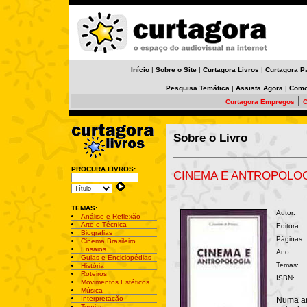
Início
|
Sobre o Site
|
Curtagora Livros
|
Curtagora P
Pesquisa Temática
|
Assista Agora
|
Como
|
Curtagora Empregos
C
Sobre o Livro
PROCURA LIVROS:
CINEMA E ANTROPOLO
TEMAS:
Autor:
Análise e Reflexão
Arte e Técnica
Editora:
Biografias
Páginas:
Cinema Brasileiro
Ensaios
Ano:
Guias e Enciclopédias
Temas:
História
Roteiros
ISBN:
Movimentos Estéticos
Música
Interpretação
Numa an
Teorias