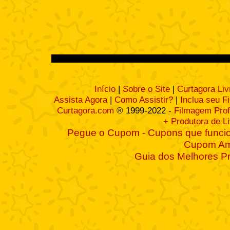
Início
|
Sobre o Site
|
Curtagora Liv
Assista Agora
|
Como Assistir?
|
Inclua seu F
Curtagora.com
® 1999-2022 -
Filmagem Prof
+ Produtora de L
Pegue o Cupom - Cupons que funcio
Cupom A
Guia dos Melhores P