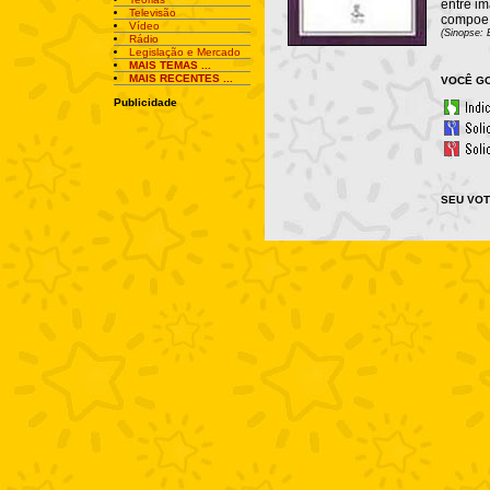
entre i
Televisão
compoe 
Vídeo
(Sinopse: 
Rádio
Legislação e Mercado
MAIS TEMAS ...
MAIS RECENTES ...
VOCÊ GO
Publicidade
SEU VOT