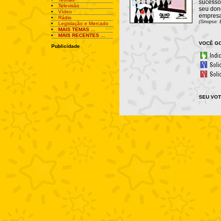
sucesso 
Televisão
seu dono
Vídeo
empresa
Rádio
(Sinopse: 
Legislação e Mercado
MAIS TEMAS ...
MAIS RECENTES ...
VOCÊ GO
Publicidade
SEU VOT