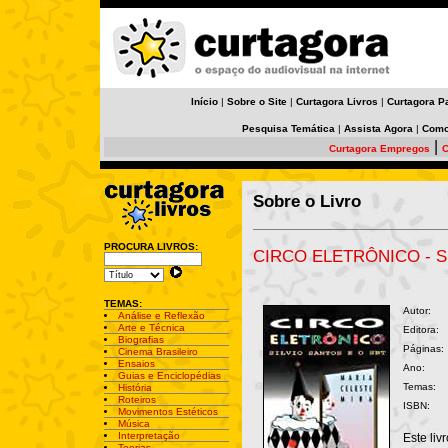
Início
|
Sobre o Site
|
Curtagora Livros
|
Curtagora P
Pesquisa Temática
|
Assista Agora
|
Como
|
Curtagora Empregos
C
Sobre o Livro
PROCURA LIVROS:
CIRCO ELETRÔNICO - S
TEMAS:
Autor:
Análise e Reflexão
Arte e Técnica
Editora:
Biografias
Páginas:
Cinema Brasileiro
Ensaios
Ano:
Guias e Enciclopédias
Temas:
História
Roteiros
ISBN:
Movimentos Estéticos
Música
Interpretação
Este liv
Teorias