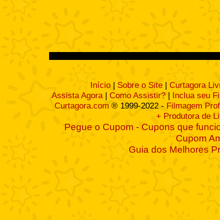
Início
|
Sobre o Site
|
Curtagora Liv
Assista Agora
|
Como Assistir?
|
Inclua seu F
Curtagora.com
® 1999-2022 -
Filmagem Prof
+ Produtora de L
Pegue o Cupom - Cupons que funcio
Cupom A
Guia dos Melhores P