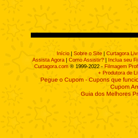
Início
|
Sobre o Site
|
Curtagora Liv
Assista Agora
|
Como Assistir?
|
Inclua seu F
Curtagora.com
® 1999-2022 -
Filmagem Prof
+ Produtora de L
Pegue o Cupom - Cupons que funcio
Cupom A
Guia dos Melhores P