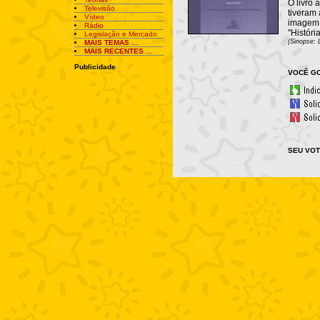
O livro
Televisão
tiveram
Vídeo
imagem,
Rádio
"Históri
Legislação e Mercado
(Sinopse: L
MAIS TEMAS ...
MAIS RECENTES ...
Publicidade
VOCÊ GO
SEU VOT