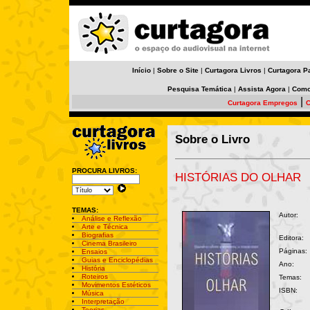
Início
|
Sobre o Site
|
Curtagora Livros
|
Curtagora P
Pesquisa Temática
|
Assista Agora
|
Como
|
Curtagora Empregos
C
Sobre o Livro
PROCURA LIVROS:
HISTÓRIAS DO OLHAR
TEMAS:
Autor:
Análise e Reflexão
Arte e Técnica
Biografias
Editora:
Cinema Brasileiro
Páginas:
Ensaios
Guias e Enciclopédias
Ano:
História
Roteiros
Temas:
Movimentos Estéticos
ISBN:
Música
Interpretação
Teorias