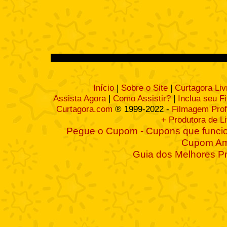
Início
|
Sobre o Site
|
Curtagora Liv
Assista Agora
|
Como Assistir?
|
Inclua seu F
Curtagora.com
® 1999-2022 -
Filmagem Prof
+ Produtora de L
Pegue o Cupom - Cupons que funcio
Cupom A
Guia dos Melhores P