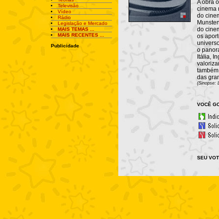
A obra o
Televisão
cinema n
Vídeo
do cine
Rádio
Munsten
Legislação e Mercado
do cinem
MAIS TEMAS ...
MAIS RECENTES ...
os aport
universo
Publicidade
o panor
Itália, 
valoriza
também 
das gran
(Sinopse: L
VOCÊ GO
SEU VOT