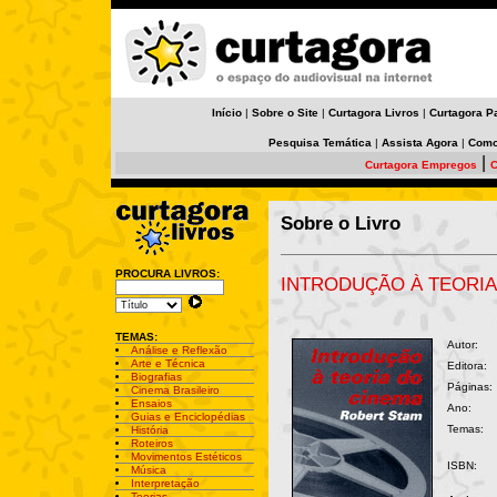
Início
|
Sobre o Site
|
Curtagora Livros
|
Curtagora P
Pesquisa Temática
|
Assista Agora
|
Como
|
Curtagora Empregos
C
Sobre o Livro
PROCURA LIVROS:
INTRODUÇÃO À TEORIA
TEMAS:
Autor:
Análise e Reflexão
Arte e Técnica
Editora:
Biografias
Páginas:
Cinema Brasileiro
Ensaios
Ano:
Guias e Enciclopédias
Temas:
História
Roteiros
Movimentos Estéticos
ISBN:
Música
Interpretação
Teorias