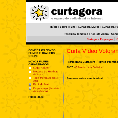
Início
|
Sobre o Site
|
Curtagora Livros
|
Curtagora P
Pesquisa Temática
|
Assista Agora
|
Como
|
Curtagora Empregos
C
Curta Vídeo Votora
CONFIRA OS NOVOS
FILMES E TRAILERS
ONLINE
NOVOS FILMES
Festiografia Curtagora - Filmes Premia
CADASTRADOS
2007 -
O Menino e a Galinha
Lugar Algum
Mosaica de Histórias
de Amor
Toda Merda Agora é
Seu voto sobre este festival:
Arte
Punk do Mato
Corpespaço (da série
AnimAction)
Publicidade