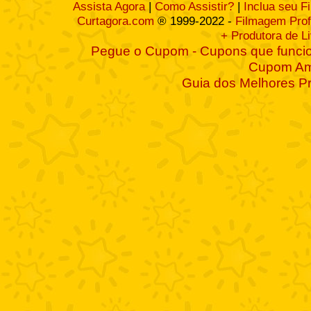
Assista Agora
|
Como Assistir?
|
Inclua seu F
Curtagora.com
® 1999-2022 -
Filmagem Prof
+ Produtora de L
Pegue o Cupom - Cupons que funcio
Cupom A
Guia dos Melhores P