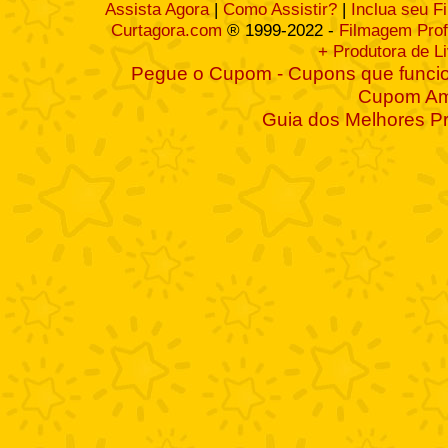
Assista Agora
|
Como Assistir?
|
Inclua seu F
Curtagora.com
® 1999-2022 -
Filmagem Prof
+ Produtora de L
Pegue o Cupom - Cupons que funcio
Cupom A
Guia dos Melhores P