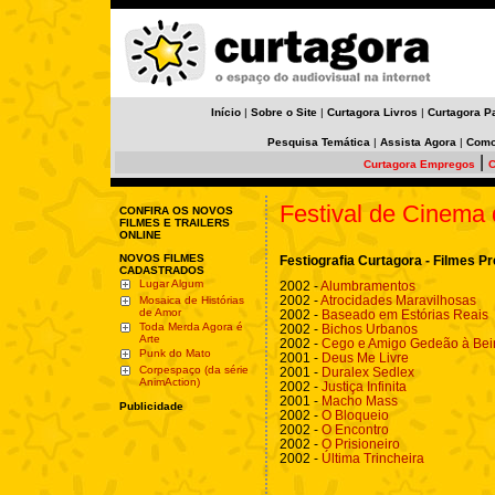
Início
|
Sobre o Site
|
Curtagora Livros
|
Curtagora P
Pesquisa Temática
|
Assista Agora
|
Como
|
Curtagora Empregos
C
Festival de Cinema 
CONFIRA OS NOVOS
FILMES E TRAILERS
ONLINE
NOVOS FILMES
Festiografia Curtagora - Filmes 
CADASTRADOS
Lugar Algum
2002 -
Alumbramentos
2002 -
Atrocidades Maravilhosas
Mosaica de Histórias
de Amor
2002 -
Baseado em Estórias Reais
Toda Merda Agora é
2002 -
Bichos Urbanos
Arte
2002 -
Cego e Amigo Gedeão à Beir
Punk do Mato
2001 -
Deus Me Livre
Corpespaço (da série
2001 -
Duralex Sedlex
AnimAction)
2002 -
Justiça Infinita
2001 -
Macho Mass
Publicidade
2002 -
O Bloqueio
2002 -
O Encontro
2002 -
O Prisioneiro
2002 -
Última Trincheira