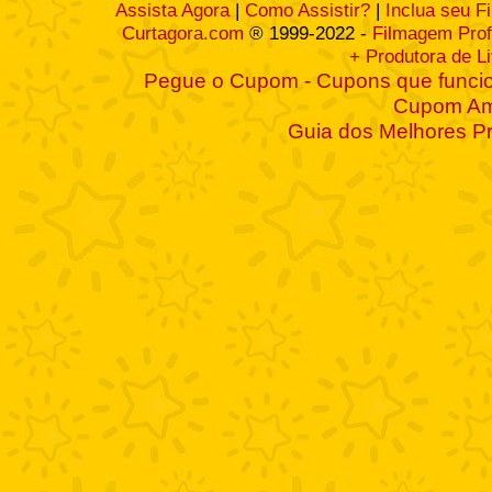
Assista Agora
|
Como Assistir?
|
Inclua seu F
Curtagora.com
® 1999-2022 -
Filmagem Prof
+ Produtora de L
Pegue o Cupom - Cupons que funcio
Cupom A
Guia dos Melhores P