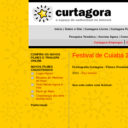
Início
|
Sobre o Site
|
Curtagora Livros
|
Curtagora P
Pesquisa Temática
|
Assista Agora
|
Como
|
Curtagora Empregos
C
Festival de Cuiabá 
CONFIRA OS NOVOS
FILMES E TRAILERS
ONLINE
NOVOS FILMES
Festiografia Curtagora - Filmes Premia
CADASTRADOS
2001 -
Paz Interior
Lugar Algum
Mosaica de Histórias
de Amor
Toda Merda Agora é
Seu voto sobre este festival:
Arte
Punk do Mato
Corpespaço (da série
AnimAction)
Publicidade