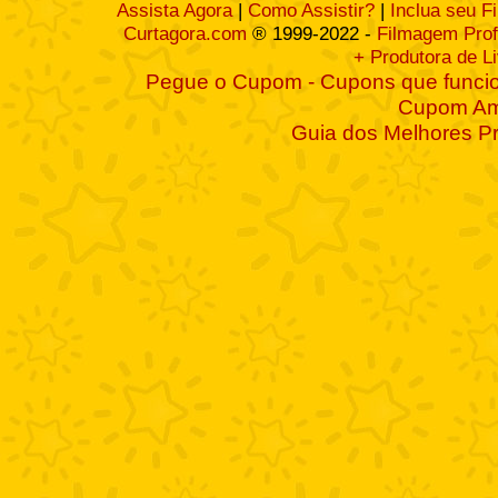
Assista Agora
|
Como Assistir?
|
Inclua seu F
Curtagora.com
® 1999-2022 -
Filmagem Prof
+ Produtora de L
Pegue o Cupom - Cupons que funcio
Cupom A
Guia dos Melhores P