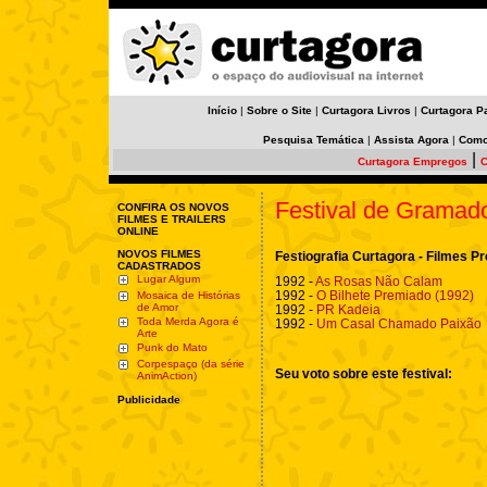
Início
|
Sobre o Site
|
Curtagora Livros
|
Curtagora P
Pesquisa Temática
|
Assista Agora
|
Como
|
Curtagora Empregos
C
Festival de Gramad
CONFIRA OS NOVOS
FILMES E TRAILERS
ONLINE
NOVOS FILMES
Festiografia Curtagora - Filmes 
CADASTRADOS
Lugar Algum
1992 -
As Rosas Não Calam
1992 -
O Bilhete Premiado (1992)
Mosaica de Histórias
de Amor
1992 -
PR Kadeia
Toda Merda Agora é
1992 -
Um Casal Chamado Paixão
Arte
Punk do Mato
Corpespaço (da série
Seu voto sobre este festival:
AnimAction)
Publicidade