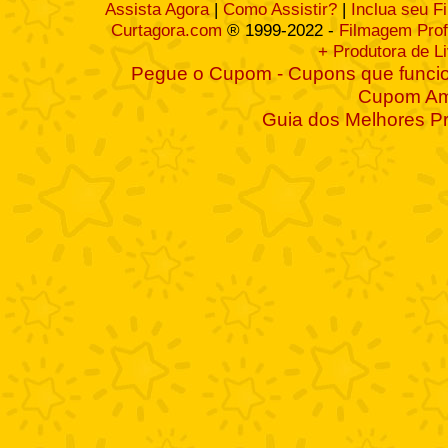
Assista Agora
|
Como Assistir?
|
Inclua seu F
Curtagora.com
® 1999-2022 -
Filmagem Prof
+ Produtora de L
Pegue o Cupom - Cupons que funcio
Cupom A
Guia dos Melhores P