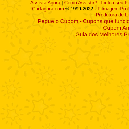
Assista Agora
|
Como Assistir?
|
Inclua seu F
Curtagora.com
® 1999-2022 -
Filmagem Prof
+ Produtora de L
Pegue o Cupom - Cupons que funcio
Cupom A
Guia dos Melhores P