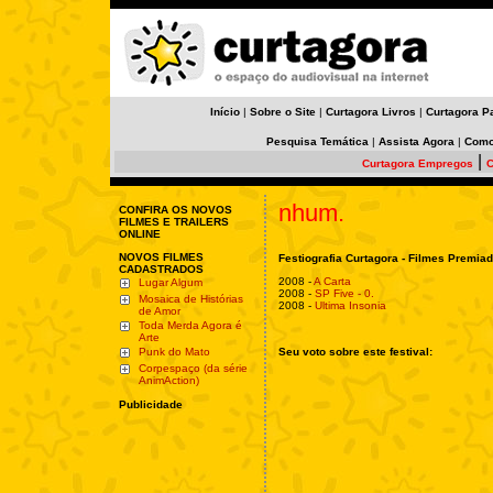
Início
|
Sobre o Site
|
Curtagora Livros
|
Curtagora P
Pesquisa Temática
|
Assista Agora
|
Como
|
Curtagora Empregos
C
nhum.
CONFIRA OS NOVOS
FILMES E TRAILERS
ONLINE
NOVOS FILMES
Festiografia Curtagora - Filmes Premia
CADASTRADOS
2008 -
A Carta
Lugar Algum
2008 -
SP Five - 0.
Mosaica de Histórias
2008 -
Ultima Insonia
de Amor
Toda Merda Agora é
Arte
Punk do Mato
Seu voto sobre este festival:
Corpespaço (da série
AnimAction)
Publicidade