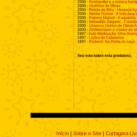
2000 -
Koellreutter e a música tran
2000 -
Oratórios de Minas
2000 -
Renda de Bilro - Herança Aç
2000 -
Renée Gumiel - A Vida pela
2000 -
Rubens Matuck - A aquarela 
2000 -
Sebastião Salgado - Cidad
2000 -
Universo Onírico de Otávio A
2000 -
Zimmermann: o criador de a
1997 -
Auto-Medicação: Uma Doenç
1997 -
Lições de Cidadania
1997 -
Rodeios: Na Ponta do Laço
Seu voto sobre esta produtora:
Início
|
Sobre o Site
|
Curtagora Liv