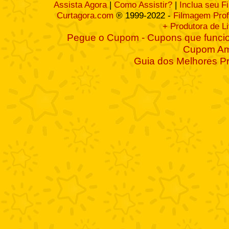
Assista Agora
|
Como Assistir?
|
Inclua seu F
Curtagora.com
® 1999-2022 -
Filmagem Prof
+ Produtora de L
Pegue o Cupom - Cupons que funcio
Cupom A
Guia dos Melhores P