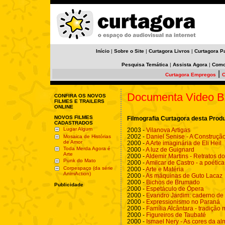
Início
|
Sobre o Site
|
Curtagora Livros
|
Curtagora P
Pesquisa Temática
|
Assista Agora
|
Como
|
Curtagora Empregos
C
Documenta Video Br
CONFIRA OS NOVOS
FILMES E TRAILERS
ONLINE
NOVOS FILMES
Filmografia Curtagora desta Prod
CADASTRADOS
Lugar Algum
2003 -
Vilanova Artigas
2002 -
Daniel Senise - A Construçã
Mosaica de Histórias
de Amor
2000 -
A Arte imaginária de Eli Heil
Toda Merda Agora é
2000 -
A luz de Guignard
Arte
2000 -
Aldemir Martins - Retratos do
Punk do Mato
2000 -
Amilcar de Castro - a poética
Corpespaço (da série
2000 -
Arte e Matéria
AnimAction)
2000 -
As máquinas de Guto Lacaz
2000 -
Bichos de Brumado
Publicidade
2000 -
Espetáculo de Ópera
2000 -
Evandro Jardim: caderno de
2000 -
Expressionismo no Paraná
2000 -
Família Alcântara - tradição
2000 -
Figureiros de Taubaté
2000 -
Ismael Nery - As cores da al