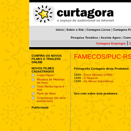
Início
|
Sobre o Site
|
Curtagora Livros
|
Curtagora P
Pesquisa Temática
|
Assista Agora
|
Como
|
Curtagora Empregos
C
FAMECOS/PUC-R
CONFIRA OS NOVOS
FILMES E TRAILERS
ONLINE
NOVOS FILMES
Filmografia Curtagora desta Produtora
:
CADASTRADOS
1999 -
Cinco Minutos (1999)
Lugar Algum
1999 -
O Negócio
Mosaica de Histórias
1998 -
Da Menor Importância
de Amor
Toda Merda Agora é
Arte
Punk do Mato
Seu voto sobre esta produtora:
Corpespaço (da série
AnimAction)
Publicidade