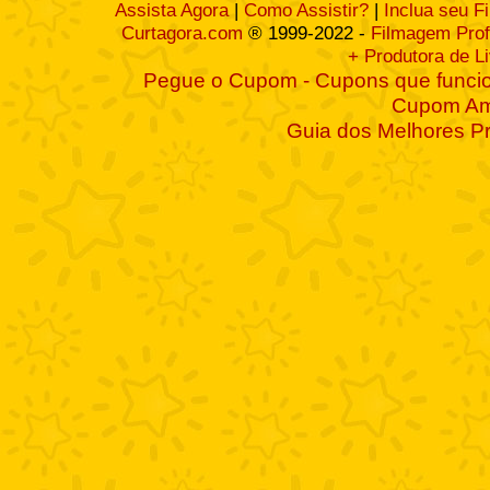
Assista Agora
|
Como Assistir?
|
Inclua seu F
Curtagora.com
® 1999-2022 -
Filmagem Prof
+ Produtora de L
Pegue o Cupom - Cupons que funcio
Cupom A
Guia dos Melhores P