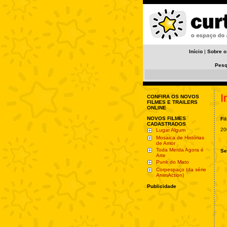
Início
|
Sobre o
Pesq
I
CONFIRA OS NOVOS
FILMES E TRAILERS
ONLINE
NOVOS FILMES
Fi
CADASTRADOS
20
Lugar Algum
Mosaica de Histórias
de Amor
Toda Merda Agora é
Se
Arte
Punk do Mato
Corpespaço (da série
AnimAction)
Publicidade