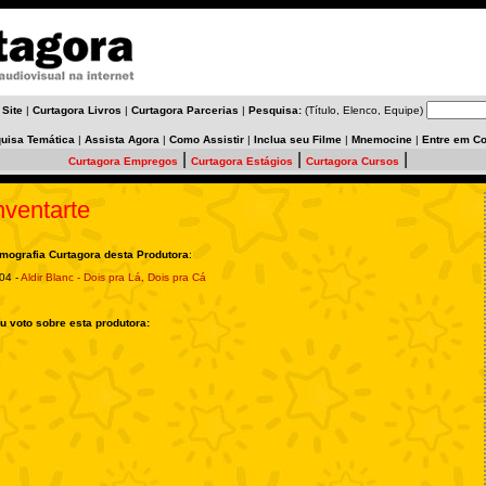
 Site
|
Curtagora Livros
|
Curtagora Parcerias
|
Pesquisa:
(Título, Elenco, Equipe)
uisa Temática
|
Assista Agora
|
Como Assistir
|
Inclua seu Filme
|
Mnemocine
|
Entre em Co
|
|
|
Curtagora Empregos
Curtagora Estágios
Curtagora Cursos
nventarte
lmografia Curtagora desta Produtora
:
04 -
Aldir Blanc - Dois pra Lá, Dois pra Cá
u voto sobre esta produtora: