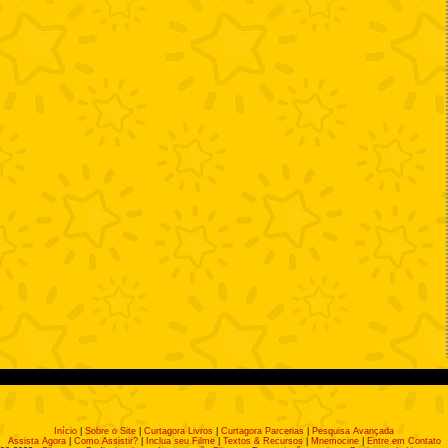
Início
|
Sobre o Site
|
Curtagora Livros
|
Curtagora Parcerias
|
Pesquisa Avançada
Assista Agora
|
Como Assistir?
|
Inclua seu Filme
|
Textos & Recursos
|
Mnemocine
|
Entre em Contato