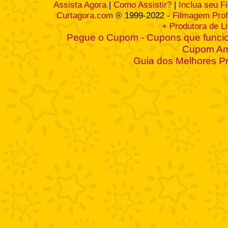
Assista Agora
|
Como Assistir?
|
Inclua seu F
Curtagora.com
® 1999-2022 -
Filmagem Prof
+ Produtora de L
Pegue o Cupom - Cupons que funcio
Cupom A
Guia dos Melhores P