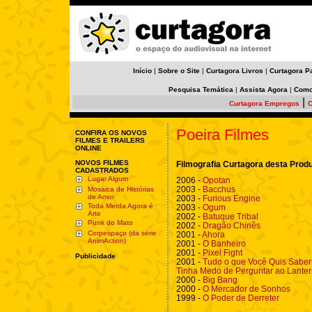
Início
|
Sobre o Site
|
Curtagora Livros
|
Curtagora P
Pesquisa Temática
|
Assista Agora
|
Como
|
Curtagora Empregos
C
Poeira Filmes
CONFIRA OS NOVOS
FILMES E TRAILERS
ONLINE
NOVOS FILMES
Filmografia Curtagora desta Prod
CADASTRADOS
Lugar Algum
2006 -
Opotan
2003 -
Bacchus
Mosaica de Histórias
de Amor
2003 -
Furious Engine
Toda Merda Agora é
2003 -
Ogum
Arte
2002 -
Batuque Tribal
Punk do Mato
2002 -
Dragão Chinês
Corpespaço (da série
2001 -
Ahora
AnimAction)
2001 -
O Banheiro
2001 -
Pixel Fight
Publicidade
2001 -
Tudo o que Você Quis Saber
Tinha Medo de Perguntar ao Lante
2000 -
Big Bang
2000 -
O Mercador de Sonhos
1999 -
O Poder de Derreter