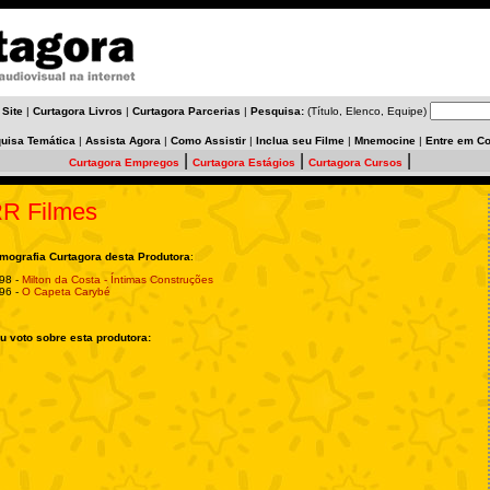
 Site
|
Curtagora Livros
|
Curtagora Parcerias
|
Pesquisa:
(Título, Elenco, Equipe)
uisa Temática
|
Assista Agora
|
Como Assistir
|
Inclua seu Filme
|
Mnemocine
|
Entre em Co
|
|
|
Curtagora Empregos
Curtagora Estágios
Curtagora Cursos
R Filmes
lmografia Curtagora desta Produtora
:
98 -
Milton da Costa - Íntimas Construções
96 -
O Capeta Carybé
u voto sobre esta produtora: