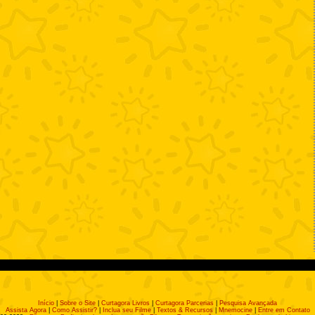
Início
|
Sobre o Site
|
Curtagora Livros
|
Curtagora Parcerias
|
Pesquisa Avançada
Assista Agora
|
Como Assistir?
|
Inclua seu Filme
|
Textos & Recursos
|
Mnemocine
|
Entre em Contato