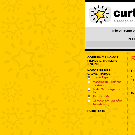
Início
|
Sobre o
Pesq
R
CONFIRA OS NOVOS
FILMES E TRAILERS
ONLINE
NOVOS FILMES
Fi
CADASTRADOS
19
Lugar Algum
19
Mosaica de Histórias
de Amor
Toda Merda Agora é
Arte
Se
Punk do Mato
Corpespaço (da série
AnimAction)
Publicidade