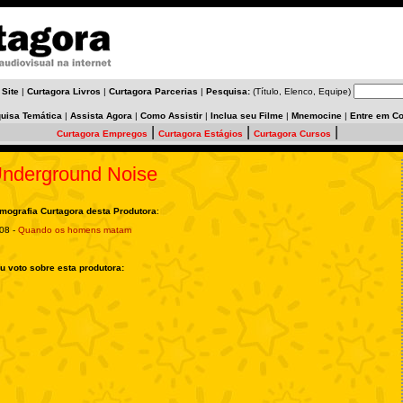
 Site
|
Curtagora Livros
|
Curtagora Parcerias
|
Pesquisa:
(Título, Elenco, Equipe)
uisa Temática
|
Assista Agora
|
Como Assistir
|
Inclua seu Filme
|
Mnemocine
|
Entre em Co
|
|
|
Curtagora Empregos
Curtagora Estágios
Curtagora Cursos
nderground Noise
lmografia Curtagora desta Produtora
:
08 -
Quando os homens matam
u voto sobre esta produtora: