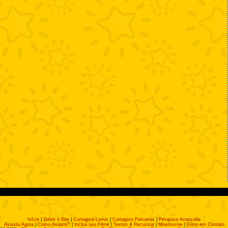
Início
|
Sobre o Site
|
Curtagora Livros
|
Curtagora Parcerias
|
Pesquisa Avançada
Assista Agora
|
Como Assistir?
|
Inclua seu Filme
|
Textos & Recursos
|
Mnemocine
|
Entre em Contato