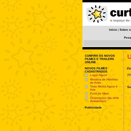
Início
|
Sobre o
Pesq
U
CONFIRA OS NOVOS
FILMES E TRAILERS
ONLINE
NOVOS FILMES
Fi
CADASTRADOS
20
Lugar Algum
Mosaica de Histórias
de Amor
Toda Merda Agora é
Se
Arte
Punk do Mato
Corpespaço (da série
AnimAction)
Publicidade