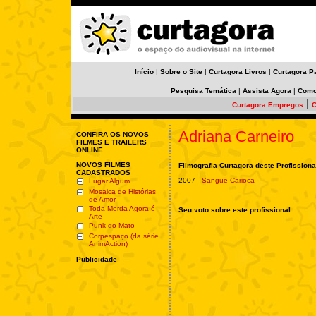
Início
|
Sobre o Site
|
Curtagora Livros
|
Curtagora P
Pesquisa Temática
|
Assista Agora
|
Como
|
Curtagora Empregos
C
Adriana Carneiro
CONFIRA OS NOVOS
FILMES E TRAILERS
ONLINE
NOVOS FILMES
Filmografia Curtagora deste Profissiona
CADASTRADOS
2007 -
Sangue Carioca
Lugar Algum
Mosaica de Histórias
de Amor
Toda Merda Agora é
Seu voto sobre este profissional:
Arte
Punk do Mato
Corpespaço (da série
AnimAction)
Publicidade