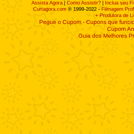
Assista Agora
|
Como Assistir?
|
Inclua seu F
Curtagora.com
® 1999-2022 -
Filmagem Prof
+ Produtora de L
Pegue o Cupom - Cupons que funcio
Cupom A
Guia dos Melhores P