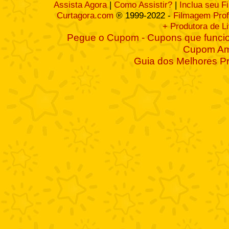
Assista Agora
|
Como Assistir?
|
Inclua seu F
Curtagora.com
® 1999-2022 -
Filmagem Prof
+ Produtora de L
Pegue o Cupom - Cupons que funcio
Cupom A
Guia dos Melhores P