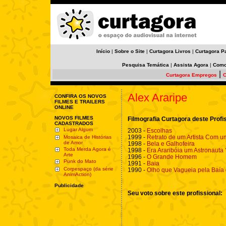
Início
|
Sobre o Site
|
Curtagora Livros
|
Curtagora P
Pesquisa Temática
|
Assista Agora
|
Como
|
Curtagora Empregos
C
Alex Araripe
CONFIRA OS NOVOS
FILMES E TRAILERS
ONLINE
NOVOS FILMES
Filmografia Curtagora deste Profi
CADASTRADOS
Lugar Algum
2003 -
Escolhas
1999 -
Retrato de um Artista Com 
Mosaica de Histórias
de Amor
1998 -
Bela e Galhofeira
Toda Merda Agora é
1998 -
Era Araribóia um Astronauta 
Arte
1996 -
O Grande Homem
Punk do Mato
1991 -
Baia
Corpespaço (da série
1990 -
Olho que Vagueia pela Baía
AnimAction)
Publicidade
Seu voto sobre este profissional: