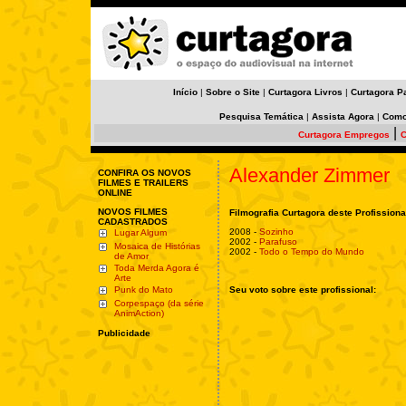
Início
|
Sobre o Site
|
Curtagora Livros
|
Curtagora P
Pesquisa Temática
|
Assista Agora
|
Como
|
Curtagora Empregos
C
Alexander Zimmer
CONFIRA OS NOVOS
FILMES E TRAILERS
ONLINE
NOVOS FILMES
Filmografia Curtagora deste Profissiona
CADASTRADOS
2008 -
Sozinho
Lugar Algum
2002 -
Parafuso
Mosaica de Histórias
2002 -
Todo o Tempo do Mundo
de Amor
Toda Merda Agora é
Arte
Punk do Mato
Seu voto sobre este profissional:
Corpespaço (da série
AnimAction)
Publicidade