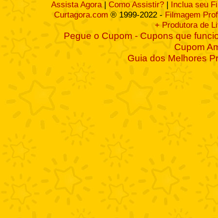
Assista Agora
|
Como Assistir?
|
Inclua seu F
Curtagora.com
® 1999-2022 -
Filmagem Prof
+ Produtora de L
Pegue o Cupom - Cupons que funcio
Cupom A
Guia dos Melhores P