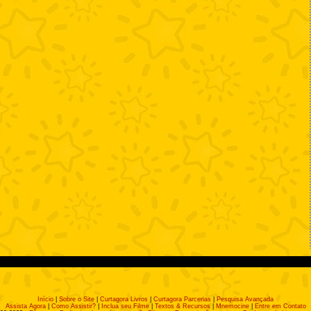
Início
|
Sobre o Site
|
Curtagora Livros
|
Curtagora Parcerias
|
Pesquisa Avançada
Assista Agora
|
Como Assistir?
|
Inclua seu Filme
|
Textos & Recursos
|
Mnemocine
|
Entre em Contato