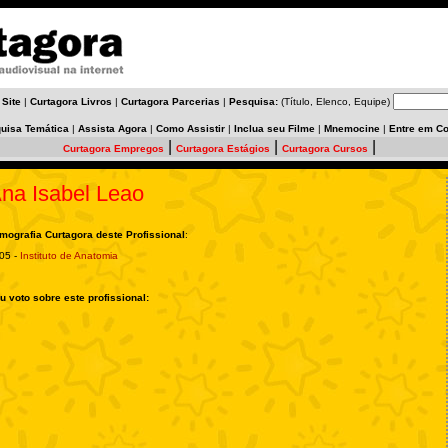
 Site
|
Curtagora Livros
|
Curtagora Parcerias
|
Pesquisa:
(Título, Elenco, Equipe)
uisa Temática
|
Assista Agora
|
Como Assistir
|
Inclua seu Filme
|
Mnemocine
|
Entre em Co
|
|
|
Curtagora Empregos
Curtagora Estágios
Curtagora Cursos
na Isabel Leao
lmografia Curtagora deste Profissional
:
05 -
Instituto de Anatomia
u voto sobre este profissional: