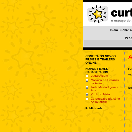
Início
|
Sobre o
Pesq
A
CONFIRA OS NOVOS
FILMES E TRAILERS
ONLINE
NOVOS FILMES
Fi
CADASTRADOS
20
Lugar Algum
Mosaica de Histórias
de Amor
Toda Merda Agora é
Se
Arte
Punk do Mato
Corpespaço (da série
AnimAction)
Publicidade