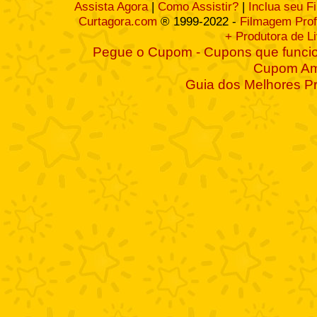
Assista Agora
|
Como Assistir?
|
Inclua seu F
Curtagora.com
® 1999-2022 -
Filmagem Prof
+ Produtora de L
Pegue o Cupom - Cupons que funcio
Cupom A
Guia dos Melhores P