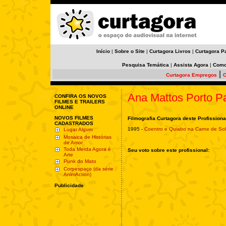
Início
|
Sobre o Site
|
Curtagora Livros
|
Curtagora P
Pesquisa Temática
|
Assista Agora
|
Como
|
Curtagora Empregos
C
Ana Mattos Porto P
CONFIRA OS NOVOS
FILMES E TRAILERS
ONLINE
NOVOS FILMES
Filmografia Curtagora deste Profissiona
CADASTRADOS
1995 -
Coentro e Quiabo na Carne de Sol
Lugar Algum
Mosaica de Histórias
de Amor
Toda Merda Agora é
Seu voto sobre este profissional:
Arte
Punk do Mato
Corpespaço (da série
AnimAction)
Publicidade