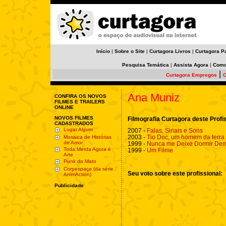
Início
|
Sobre o Site
|
Curtagora Livros
|
Curtagora P
Pesquisa Temática
|
Assista Agora
|
Como
|
Curtagora Empregos
C
Ana Muniz
CONFIRA OS NOVOS
FILMES E TRAILERS
ONLINE
NOVOS FILMES
Filmografia Curtagora deste Profi
CADASTRADOS
Lugar Algum
2007 -
Falas, Sinais e Sons
2003 -
Tio Doc, um homem da terra
Mosaica de Histórias
de Amor
1999 -
Nunca me Deixe Dormir De
Toda Merda Agora é
1999 -
Um Filme
Arte
Punk do Mato
Corpespaço (da série
Seu voto sobre este profissional:
AnimAction)
Publicidade