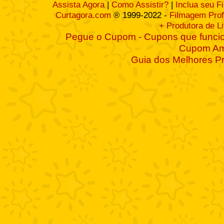
Assista Agora
|
Como Assistir?
|
Inclua seu F
Curtagora.com
® 1999-2022 -
Filmagem Prof
+ Produtora de L
Pegue o Cupom - Cupons que funcio
Cupom A
Guia dos Melhores P