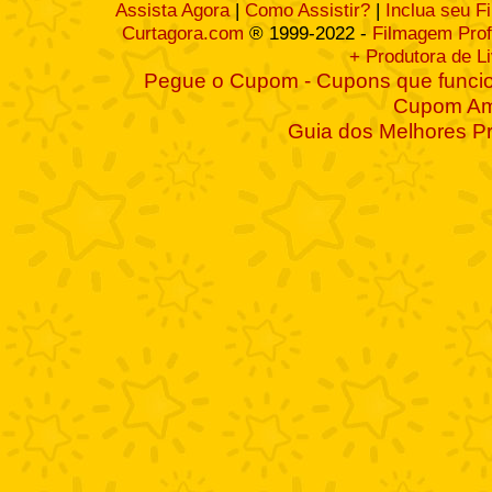
Assista Agora
|
Como Assistir?
|
Inclua seu F
Curtagora.com
® 1999-2022 -
Filmagem Prof
+ Produtora de L
Pegue o Cupom - Cupons que funcio
Cupom A
Guia dos Melhores P