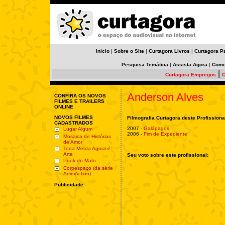
Início
|
Sobre o Site
|
Curtagora Livros
|
Curtagora P
Pesquisa Temática
|
Assista Agora
|
Como
|
Curtagora Empregos
C
Anderson Alves
CONFIRA OS NOVOS
FILMES E TRAILERS
ONLINE
NOVOS FILMES
Filmografia Curtagora deste Profissiona
CADASTRADOS
2007 -
Galápagos
Lugar Algum
2006 -
Fim de Expediente
Mosaica de Histórias
de Amor
Toda Merda Agora é
Arte
Seu voto sobre este profissional:
Punk do Mato
Corpespaço (da série
AnimAction)
Publicidade