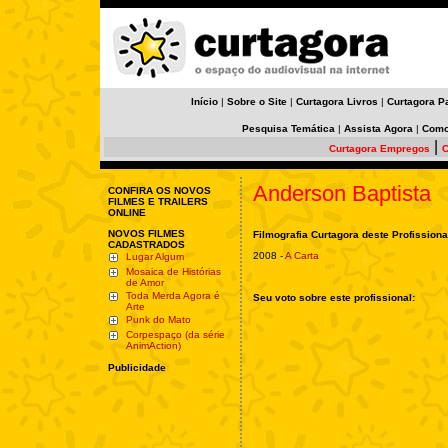
Início
|
Sobre o Site
|
Curtagora Livros
|
Curtagora P
Pesquisa Temática
|
Assista Agora
|
Como
|
Curtagora Empregos
C
Anderson Baptista
CONFIRA OS NOVOS
FILMES E TRAILERS
ONLINE
NOVOS FILMES
Filmografia Curtagora deste Profissiona
CADASTRADOS
2008 -
A Carta
Lugar Algum
Mosaica de Histórias
de Amor
Toda Merda Agora é
Seu voto sobre este profissional:
Arte
Punk do Mato
Corpespaço (da série
AnimAction)
Publicidade