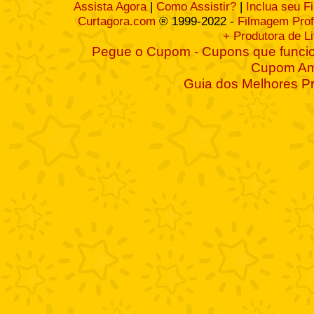
Assista Agora
|
Como Assistir?
|
Inclua seu F
Curtagora.com
® 1999-2022 -
Filmagem Prof
+ Produtora de L
Pegue o Cupom - Cupons que funcio
Cupom A
Guia dos Melhores P