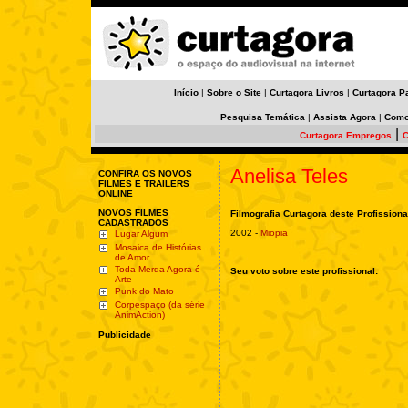
Início
|
Sobre o Site
|
Curtagora Livros
|
Curtagora P
Pesquisa Temática
|
Assista Agora
|
Como
|
Curtagora Empregos
C
Anelisa Teles
CONFIRA OS NOVOS
FILMES E TRAILERS
ONLINE
NOVOS FILMES
Filmografia Curtagora deste Profissiona
CADASTRADOS
2002 -
Miopia
Lugar Algum
Mosaica de Histórias
de Amor
Toda Merda Agora é
Seu voto sobre este profissional:
Arte
Punk do Mato
Corpespaço (da série
AnimAction)
Publicidade