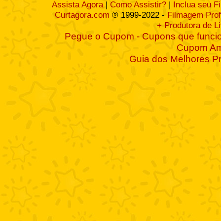
Assista Agora
|
Como Assistir?
|
Inclua seu F
Curtagora.com
® 1999-2022 -
Filmagem Prof
+ Produtora de L
Pegue o Cupom - Cupons que funcio
Cupom A
Guia dos Melhores P