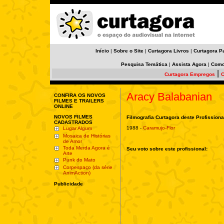
Início
|
Sobre o Site
|
Curtagora Livros
|
Curtagora P
Pesquisa Temática
|
Assista Agora
|
Como
|
Curtagora Empregos
C
Aracy Balabanian
CONFIRA OS NOVOS
FILMES E TRAILERS
ONLINE
NOVOS FILMES
Filmografia Curtagora deste Profissiona
CADASTRADOS
1988 -
Caramujo-Flor
Lugar Algum
Mosaica de Histórias
de Amor
Toda Merda Agora é
Seu voto sobre este profissional:
Arte
Punk do Mato
Corpespaço (da série
AnimAction)
Publicidade