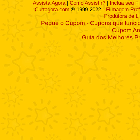
Assista Agora
|
Como Assistir?
|
Inclua seu F
Curtagora.com
® 1999-2022 -
Filmagem Prof
+ Produtora de L
Pegue o Cupom - Cupons que funcio
Cupom A
Guia dos Melhores P