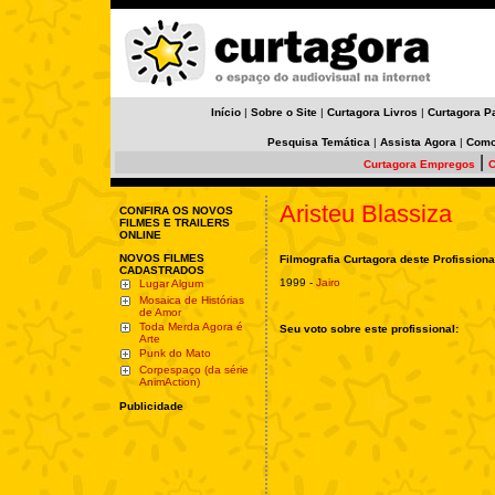
Início
|
Sobre o Site
|
Curtagora Livros
|
Curtagora P
Pesquisa Temática
|
Assista Agora
|
Como
|
Curtagora Empregos
C
Aristeu Blassiza
CONFIRA OS NOVOS
FILMES E TRAILERS
ONLINE
NOVOS FILMES
Filmografia Curtagora deste Profissiona
CADASTRADOS
1999 -
Jairo
Lugar Algum
Mosaica de Histórias
de Amor
Toda Merda Agora é
Seu voto sobre este profissional:
Arte
Punk do Mato
Corpespaço (da série
AnimAction)
Publicidade