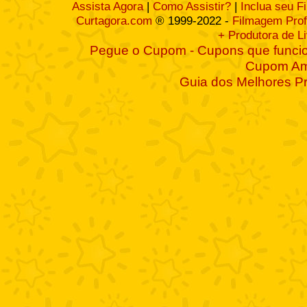
Assista Agora
|
Como Assistir?
|
Inclua seu F
Curtagora.com
® 1999-2022 -
Filmagem Prof
+ Produtora de L
Pegue o Cupom - Cupons que funcio
Cupom A
Guia dos Melhores P