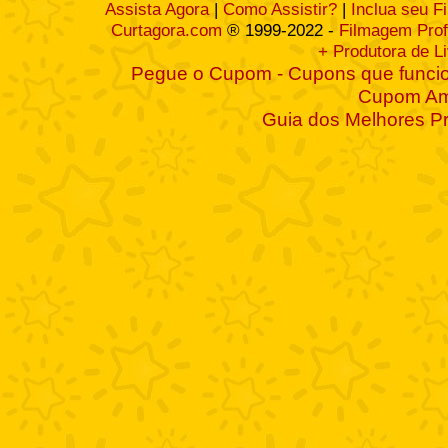
Assista Agora
|
Como Assistir?
|
Inclua seu F
Curtagora.com
® 1999-2022 -
Filmagem Prof
+ Produtora de L
Pegue o Cupom - Cupons que funcio
Cupom A
Guia dos Melhores P