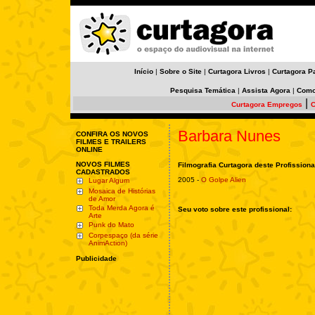
Início
|
Sobre o Site
|
Curtagora Livros
|
Curtagora P
Pesquisa Temática
|
Assista Agora
|
Como
|
Curtagora Empregos
C
Barbara Nunes
CONFIRA OS NOVOS
FILMES E TRAILERS
ONLINE
NOVOS FILMES
Filmografia Curtagora deste Profissiona
CADASTRADOS
2005 -
O Golpe Alien
Lugar Algum
Mosaica de Histórias
de Amor
Toda Merda Agora é
Seu voto sobre este profissional:
Arte
Punk do Mato
Corpespaço (da série
AnimAction)
Publicidade