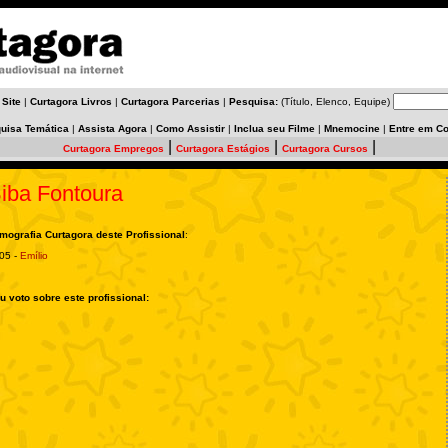
 Site
|
Curtagora Livros
|
Curtagora Parcerias
|
Pesquisa:
(Título, Elenco, Equipe)
uisa Temática
|
Assista Agora
|
Como Assistir
|
Inclua seu Filme
|
Mnemocine
|
Entre em Co
|
|
|
Curtagora Empregos
Curtagora Estágios
Curtagora Cursos
iba Fontoura
lmografia Curtagora deste Profissional
:
05 -
Emílio
u voto sobre este profissional: