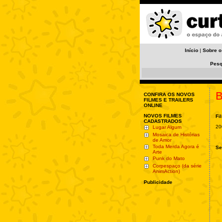
Início
|
Sobre o
Pesq
B
CONFIRA OS NOVOS
FILMES E TRAILERS
ONLINE
NOVOS FILMES
Fi
CADASTRADOS
20
Lugar Algum
Mosaica de Histórias
de Amor
Toda Merda Agora é
Se
Arte
Punk do Mato
Corpespaço (da série
AnimAction)
Publicidade