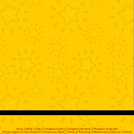
Início
|
Sobre o Site
|
Curtagora Livros
|
Curtagora Parcerias
|
Pesquisa Avançada
Assista Agora
|
Como Assistir?
|
Inclua seu Filme
|
Textos & Recursos
|
Mnemocine
|
Entre em Contato