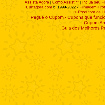
Assista Agora
|
Como Assistir?
|
Inclua seu F
Curtagora.com
® 1999-2022 -
Filmagem Prof
+ Produtora de L
Pegue o Cupom - Cupons que funcio
Cupom A
Guia dos Melhores P