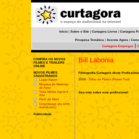
Início
|
Sobre o Site
|
Curtagora Livros
|
Curtagora P
Pesquisa Temática
|
Assista Agora
|
Como
|
Curtagora Empregos
C
Bill Labonia
CONFIRA OS NOVOS
FILMES E TRAILERS
ONLINE
NOVOS FILMES
Filmografia Curtagora deste Profissiona
CADASTRADOS
2008 -
Trilha de Flores (Flower Trail)
Lugar Algum
Mosaica de Histórias
de Amor
Toda Merda Agora é
Seu voto sobre este profissional:
Arte
Punk do Mato
Corpespaço (da série
AnimAction)
Publicidade