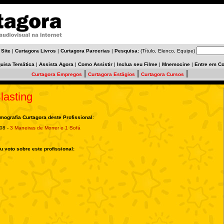
 Site
|
Curtagora Livros
|
Curtagora Parcerias
|
Pesquisa:
(Título, Elenco, Equipe)
uisa Temática
|
Assista Agora
|
Como Assistir
|
Inclua seu Filme
|
Mnemocine
|
Entre em Co
|
|
|
Curtagora Empregos
Curtagora Estágios
Curtagora Cursos
lasting
lmografia Curtagora deste Profissional
:
08 -
3 Maneiras de Morrer e 1 Sofá
u voto sobre este profissional: