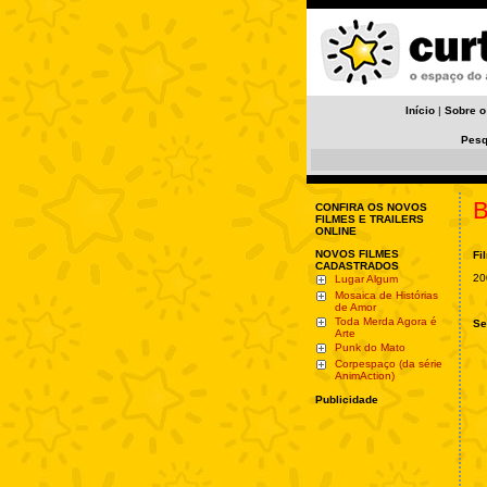
Início
|
Sobre o
Pesq
B
CONFIRA OS NOVOS
FILMES E TRAILERS
ONLINE
NOVOS FILMES
Fi
CADASTRADOS
20
Lugar Algum
Mosaica de Histórias
de Amor
Toda Merda Agora é
Se
Arte
Punk do Mato
Corpespaço (da série
AnimAction)
Publicidade