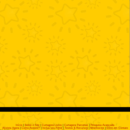
Início
|
Sobre o Site
|
Curtagora Livros
|
Curtagora Parcerias
|
Pesquisa Avançada
Assista Agora
|
Como Assistir?
|
Inclua seu Filme
|
Textos & Recursos
|
Mnemocine
|
Entre em Contato