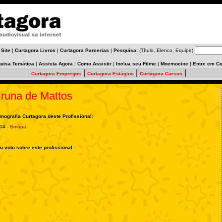
 Site
|
Curtagora Livros
|
Curtagora Parcerias
|
Pesquisa:
(Título, Elenco, Equipe)
uisa Temática
|
Assista Agora
|
Como Assistir
|
Inclua seu Filme
|
Mnemocine
|
Entre em Co
|
|
|
Curtagora Empregos
Curtagora Estágios
Curtagora Cursos
runa de Mattos
lmografia Curtagora deste Profissional
:
04 -
Boiúna
u voto sobre este profissional: