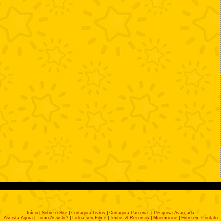
Início
|
Sobre o Site
|
Curtagora Livros
|
Curtagora Parcerias
|
Pesquisa Avançada
Assista Agora
|
Como Assistir?
|
Inclua seu Filme
|
Textos & Recursos
|
Mnemocine
|
Entre em Contato