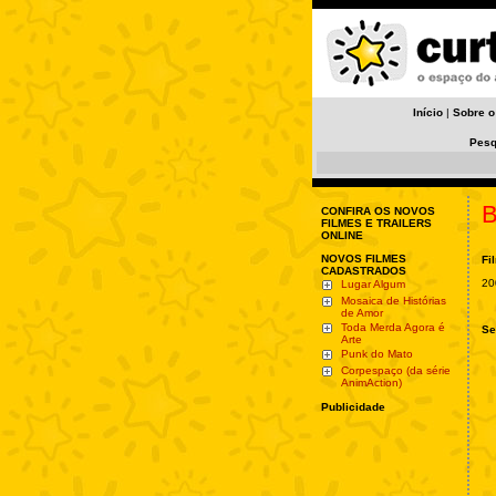
Início
|
Sobre o
Pesq
B
CONFIRA OS NOVOS
FILMES E TRAILERS
ONLINE
NOVOS FILMES
Fi
CADASTRADOS
20
Lugar Algum
Mosaica de Histórias
de Amor
Toda Merda Agora é
Se
Arte
Punk do Mato
Corpespaço (da série
AnimAction)
Publicidade