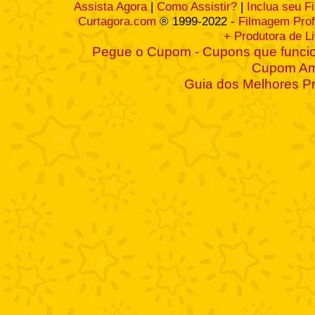
Assista Agora
|
Como Assistir?
|
Inclua seu F
Curtagora.com
® 1999-2022 -
Filmagem Prof
+ Produtora de L
Pegue o Cupom - Cupons que funcio
Cupom A
Guia dos Melhores P