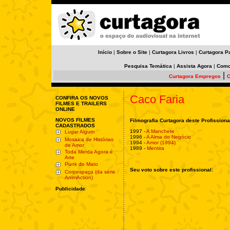
Início
|
Sobre o Site
|
Curtagora Livros
|
Curtagora P
Pesquisa Temática
|
Assista Agora
|
Como
|
Curtagora Empregos
C
Caco Faria
CONFIRA OS NOVOS
FILMES E TRAILERS
ONLINE
NOVOS FILMES
Filmografia Curtagora deste Profissiona
CADASTRADOS
1997 -
A Manchete
Lugar Algum
1996 -
A Alma do Negócio
Mosaica de Histórias
1994 -
Amor (1994)
de Amor
1989 -
Mentira
Toda Merda Agora é
Arte
Punk do Mato
Seu voto sobre este profissional:
Corpespaço (da série
AnimAction)
Publicidade