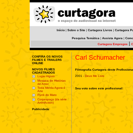
Início
|
Sobre o Site
|
Curtagora Livros
|
Curtagora P
Pesquisa Temática
|
Assista Agora
|
Como
|
Curtagora Empregos
C
Carl Schumacher
CONFIRA OS NOVOS
FILMES E TRAILERS
ONLINE
NOVOS FILMES
Filmografia Curtagora deste Profissiona
CADASTRADOS
2001 -
Deus Me Livre
Lugar Algum
Mosaica de Histórias
de Amor
Toda Merda Agora é
Seu voto sobre este profissional:
Arte
Punk do Mato
Corpespaço (da série
AnimAction)
Publicidade