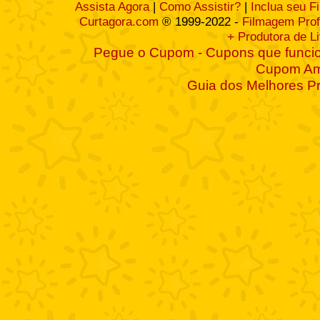
Assista Agora
|
Como Assistir?
|
Inclua seu F
Curtagora.com
® 1999-2022 -
Filmagem Prof
+ Produtora de L
Pegue o Cupom - Cupons que funcio
Cupom A
Guia dos Melhores P