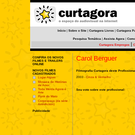
Início
|
Sobre o Site
|
Curtagora Livros
|
Curtagora P
Pesquisa Temática
|
Assista Agora
|
Como
|
Curtagora Empregos
C
Carol Berguer
CONFIRA OS NOVOS
FILMES E TRAILERS
ONLINE
NOVOS FILMES
Filmografia Curtagora deste Profissiona
CADASTRADOS
2003 -
Cinza & Vermelho
Lugar Algum
Mosaica de Histórias
de Amor
Toda Merda Agora é
Seu voto sobre este profissional:
Arte
Punk do Mato
Corpespaço (da série
AnimAction)
Publicidade