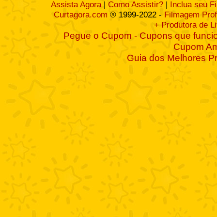
Assista Agora
|
Como Assistir?
|
Inclua seu F
Curtagora.com
® 1999-2022 -
Filmagem Prof
+ Produtora de L
Pegue o Cupom - Cupons que funcio
Cupom A
Guia dos Melhores P