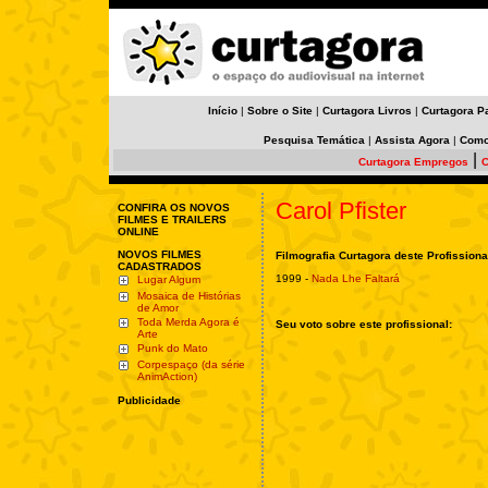
Início
|
Sobre o Site
|
Curtagora Livros
|
Curtagora P
Pesquisa Temática
|
Assista Agora
|
Como
|
Curtagora Empregos
C
Carol Pfister
CONFIRA OS NOVOS
FILMES E TRAILERS
ONLINE
NOVOS FILMES
Filmografia Curtagora deste Profissiona
CADASTRADOS
1999 -
Nada Lhe Faltará
Lugar Algum
Mosaica de Histórias
de Amor
Toda Merda Agora é
Seu voto sobre este profissional:
Arte
Punk do Mato
Corpespaço (da série
AnimAction)
Publicidade