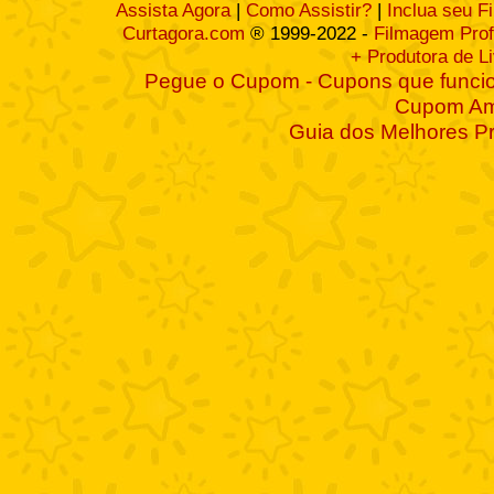
Assista Agora
|
Como Assistir?
|
Inclua seu F
Curtagora.com
® 1999-2022 -
Filmagem Prof
+ Produtora de L
Pegue o Cupom - Cupons que funcio
Cupom A
Guia dos Melhores P