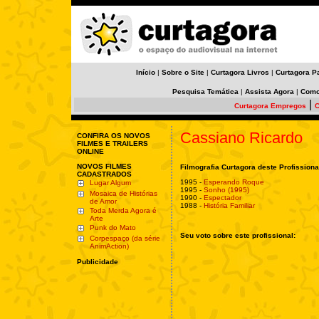
Início
|
Sobre o Site
|
Curtagora Livros
|
Curtagora P
Pesquisa Temática
|
Assista Agora
|
Como
|
Curtagora Empregos
C
Cassiano Ricardo
CONFIRA OS NOVOS
FILMES E TRAILERS
ONLINE
NOVOS FILMES
Filmografia Curtagora deste Profissiona
CADASTRADOS
1995 -
Esperando Roque
Lugar Algum
1995 -
Sonho (1995)
Mosaica de Histórias
1990 -
Espectador
de Amor
1988 -
História Familiar
Toda Merda Agora é
Arte
Punk do Mato
Seu voto sobre este profissional:
Corpespaço (da série
AnimAction)
Publicidade