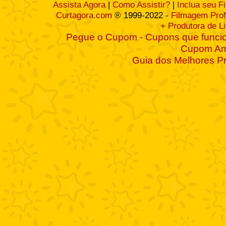
Assista Agora
|
Como Assistir?
|
Inclua seu F
Curtagora.com
® 1999-2022 -
Filmagem Prof
+ Produtora de L
Pegue o Cupom - Cupons que funcio
Cupom A
Guia dos Melhores P