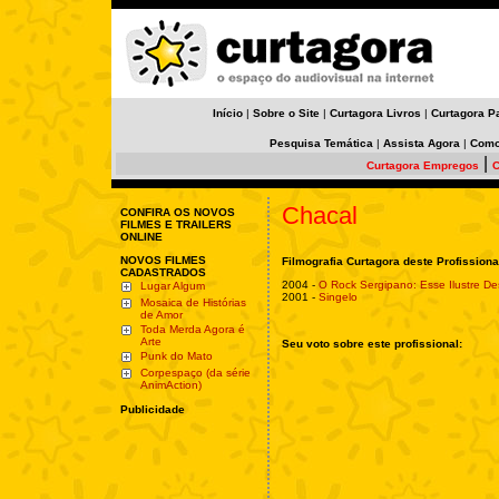
Início
|
Sobre o Site
|
Curtagora Livros
|
Curtagora P
Pesquisa Temática
|
Assista Agora
|
Como
|
Curtagora Empregos
C
Chacal
CONFIRA OS NOVOS
FILMES E TRAILERS
ONLINE
NOVOS FILMES
Filmografia Curtagora deste Profissiona
CADASTRADOS
2004 -
O Rock Sergipano: Esse Ilustre D
Lugar Algum
2001 -
Singelo
Mosaica de Histórias
de Amor
Toda Merda Agora é
Arte
Seu voto sobre este profissional:
Punk do Mato
Corpespaço (da série
AnimAction)
Publicidade