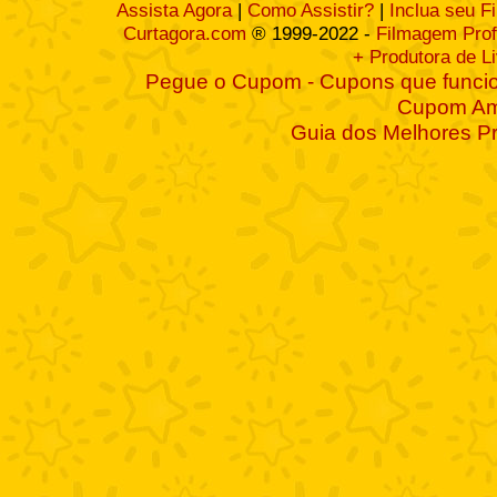
Assista Agora
|
Como Assistir?
|
Inclua seu F
Curtagora.com
® 1999-2022 -
Filmagem Prof
+ Produtora de L
Pegue o Cupom - Cupons que funcio
Cupom A
Guia dos Melhores P