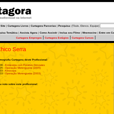
 Site
|
Curtagora Livros
|
Curtagora Parcerias
|
Pesquisa:
(Título, Elenco, Equipe)
uisa Temática
|
Assista Agora
|
Como Assistir
|
Inclua seu Filme
|
Mnemocine
|
Entre em Co
|
|
|
Curtagora Empregos
Curtagora Estágios
Curtagora Cursos
hico Serra
lmografia Curtagora deste Profissional
:
06 -
Entrevista com Primitivo Gonzales
05 -
Operação Morengueira (2005)
03 -
Kinocopa
03 -
Operação Morengueira (2003)
u voto sobre este profissional: