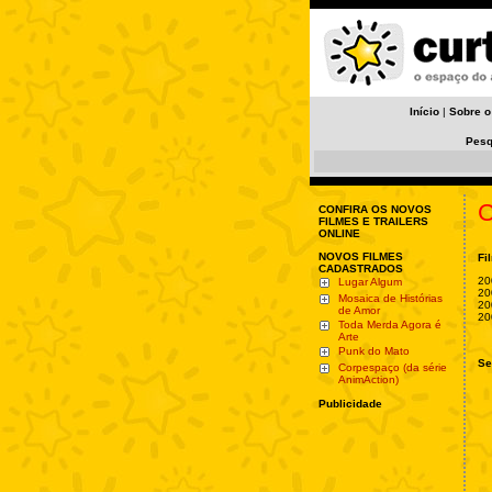
Início
|
Sobre o
Pesq
C
CONFIRA OS NOVOS
FILMES E TRAILERS
ONLINE
NOVOS FILMES
Fi
CADASTRADOS
20
Lugar Algum
20
Mosaica de Histórias
20
de Amor
20
Toda Merda Agora é
Arte
Punk do Mato
Se
Corpespaço (da série
AnimAction)
Publicidade