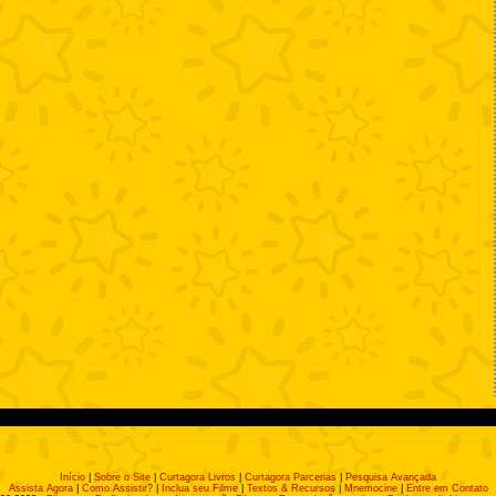
Início
|
Sobre o Site
|
Curtagora Livros
|
Curtagora Parcerias
|
Pesquisa Avançada
Assista Agora
|
Como Assistir?
|
Inclua seu Filme
|
Textos & Recursos
|
Mnemocine
|
Entre em Contato