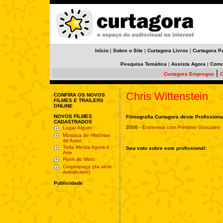
Início
|
Sobre o Site
|
Curtagora Livros
|
Curtagora P
Pesquisa Temática
|
Assista Agora
|
Como
|
Curtagora Empregos
C
Chris Wittenstein
CONFIRA OS NOVOS
FILMES E TRAILERS
ONLINE
NOVOS FILMES
Filmografia Curtagora deste Profissiona
CADASTRADOS
2006 -
Entrevista com Primitivo Gonzales
Lugar Algum
Mosaica de Histórias
de Amor
Toda Merda Agora é
Seu voto sobre este profissional:
Arte
Punk do Mato
Corpespaço (da série
AnimAction)
Publicidade