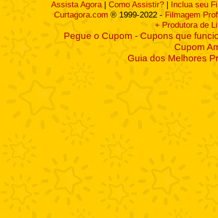
Assista Agora
|
Como Assistir?
|
Inclua seu F
Curtagora.com
® 1999-2022 -
Filmagem Prof
+ Produtora de L
Pegue o Cupom - Cupons que funcio
Cupom A
Guia dos Melhores P