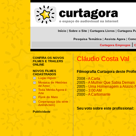
Início
|
Sobre o Site
|
Curtagora Livros
|
Curtagora P
Pesquisa Temática
|
Assista Agora
|
Como
|
Curtagora Empregos
C
Cláudio Costa Val
CONFIRA OS NOVOS
FILMES E TRAILERS
ONLINE
NOVOS FILMES
Filmografia Curtagora deste Profi
CADASTRADOS
Lugar Algum
2008 -
A Carta
2005 -
A Mulher Que Sabia Demais
Mosaica de Histórias
de Amor
2005 -
Uma Homenagem a Aluizio N
Toda Merda Agora é
2000 -
3:00 AM
Arte
2000 -
A Cartomante
Punk do Mato
Corpespaço (da série
AnimAction)
Seu voto sobre este profissional:
Publicidade