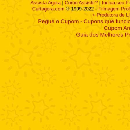
Assista Agora
|
Como Assistir?
|
Inclua seu F
Curtagora.com
® 1999-2022 -
Filmagem Prof
+ Produtora de L
Pegue o Cupom - Cupons que funcio
Cupom A
Guia dos Melhores P