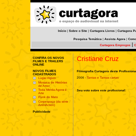
Início
|
Sobre o Site
|
Curtagora Livros
|
Curtagora P
Pesquisa Temática
|
Assista Agora
|
Como
|
Curtagora Empregos
C
Cristiane Cruz
CONFIRA OS NOVOS
FILMES E TRAILERS
ONLINE
NOVOS FILMES
Filmografia Curtagora deste Profissiona
CADASTRADOS
2006 -
Tantas e Tantas cartas
Lugar Algum
Mosaica de Histórias
de Amor
Toda Merda Agora é
Seu voto sobre este profissional:
Arte
Punk do Mato
Corpespaço (da série
AnimAction)
Publicidade