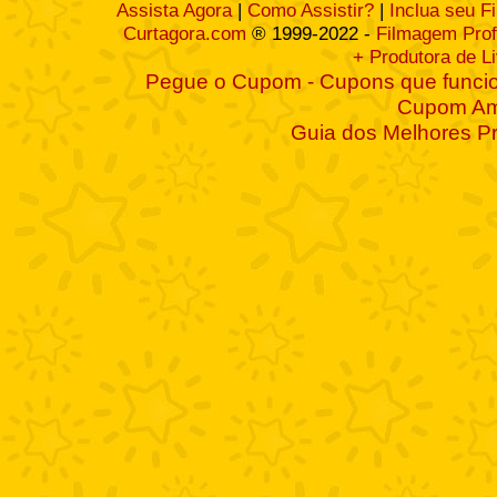
Assista Agora
|
Como Assistir?
|
Inclua seu F
Curtagora.com
® 1999-2022 -
Filmagem Prof
+ Produtora de L
Pegue o Cupom - Cupons que funcio
Cupom A
Guia dos Melhores P