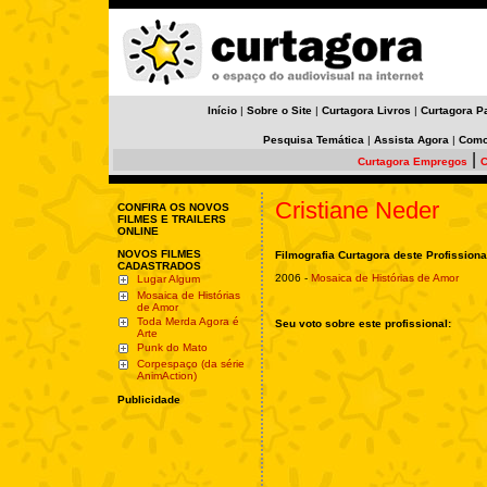
Início
|
Sobre o Site
|
Curtagora Livros
|
Curtagora P
Pesquisa Temática
|
Assista Agora
|
Como
|
Curtagora Empregos
C
Cristiane Neder
CONFIRA OS NOVOS
FILMES E TRAILERS
ONLINE
NOVOS FILMES
Filmografia Curtagora deste Profissiona
CADASTRADOS
2006 -
Mosaica de Histórias de Amor
Lugar Algum
Mosaica de Histórias
de Amor
Toda Merda Agora é
Seu voto sobre este profissional:
Arte
Punk do Mato
Corpespaço (da série
AnimAction)
Publicidade