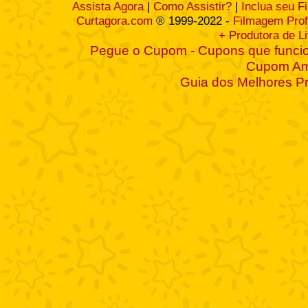
Assista Agora
|
Como Assistir?
|
Inclua seu F
Curtagora.com
® 1999-2022 -
Filmagem Prof
+ Produtora de L
Pegue o Cupom - Cupons que funcio
Cupom A
Guia dos Melhores P